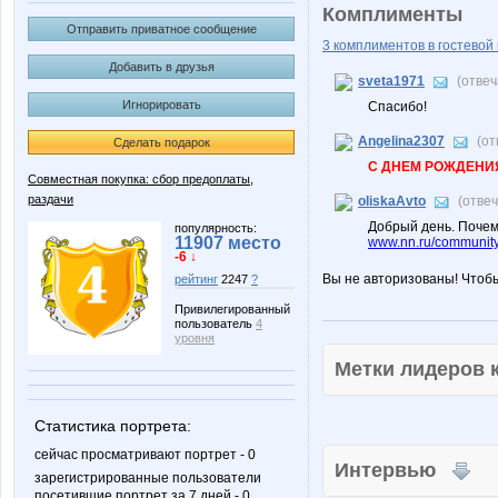
Комплименты
Отправить приватное сообщение
3 комплиментов в гостевой 
Добавить в друзья
sveta1971
(отве
Игнорировать
Спасибо!
Angelina2307
(от
Сделать подарок
С ДНЕМ РОЖДЕНИЯ
Совместная покупка: сбор предоплаты,
раздачи
oliskaAvto
(отве
Добрый день. Почем
популярность:
11907 место
www.nn.ru/communit
-6 ↓
Вы не авторизованы! Чтоб
рейтинг
2247
?
Привилегированный
пользователь
4
уровня
Метки лидеров
Статистика портрета:
сейчас просматривают портрет - 0
Интервью
зарегистрированные пользователи
посетившие портрет за 7 дней - 0