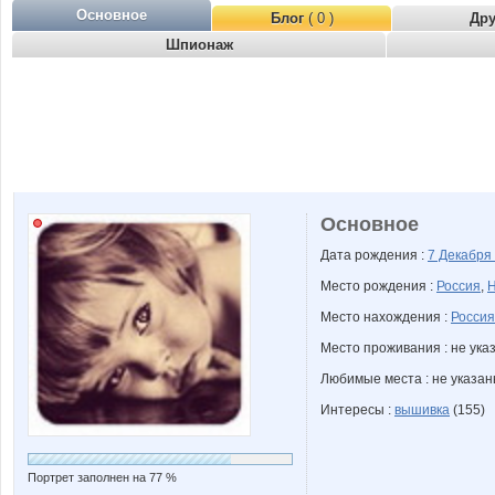
Основное
Блог
( 0 )
Др
Шпионаж
Основное
Дата рождения :
7 Декабря
Место рождения :
Россия
,
Н
Место нахождения :
Россия
Место проживания : не ука
Любимые места : не указа
Интересы :
вышивка
(155)
Портрет заполнен на 77 %